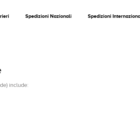
rieri
Spedizioni Nazionali
Spedizioni Internaziona
e
ede) include: