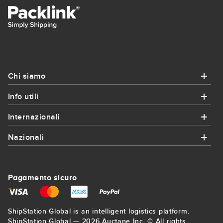
Chi siamo
Info utili
Chi siamo
Internazionali
Info utili
Chi siamo
Nazionali
Internazionali
Come funziona?
Contatto
Nazionali
Spedizioni in Francia
Coupon e promozioni
Pagamento sicuro
Iscrizione
Corrieri Bologna
Spedizioni in Germania
Spedizioni per imprese
Mappa del sito
ShipStation Global is an intelligent logistics platform.
Corrieri Firenze
Spedizioni in Inghilterra
ShipStation Global — 2026 Auctane Inc. © All rights