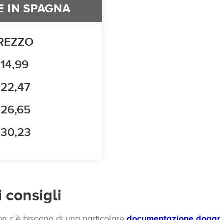
E IN SPAGNA
REZZO
 14,99
 22,47
 26,65
 30,23
 consigli
n c’è bisogno di una particolare
documentazione doga