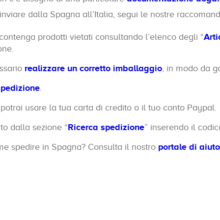
nviare dalla Spagna all’Italia, segui le nostre raccomand
contenga prodotti vietati consultando l’elenco degli “
Arti
one.
essario
realizzare un corretto imballaggio
, in modo da ga
spedizione
.
otrai usare la tua carta di credito o il tuo conto Paypal.
to dalla sezione “
Ricerca spedizione
” inserendo il codic
ome spedire in Spagna? Consulta il nostro
portale di aiuto