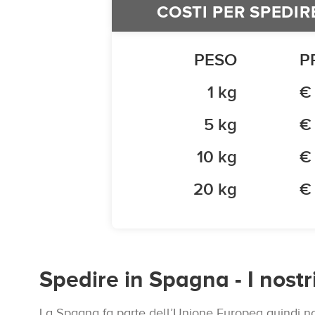
COSTI PER SPEDIR
PESO
P
1 kg
€
5 kg
€
10 kg
€
20 kg
€
Spedire in Spagna - I nostri
La Spagna fa parte dell’Unione Europea quindi no