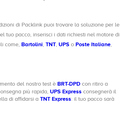
zioni di Packlink puoi trovare la soluzione per le
 tuo pacco, inserisci i dati richiesti nel motore di
bili come,
Bartolini
,
TNT
,
UPS
o
Poste Italiane
,
omento del nostro test è
BRT-DPD
con ritiro a
 consegna più rapida,
UPS Express
consegnerà il
la di affidarsi a
TNT Express
: il tuo pacco sarà