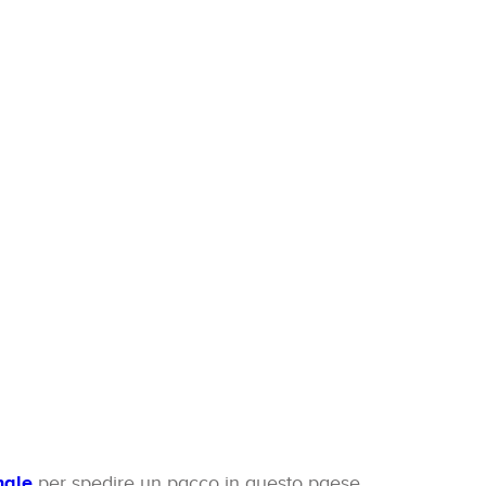
nale
per spedire un pacco in questo paese.