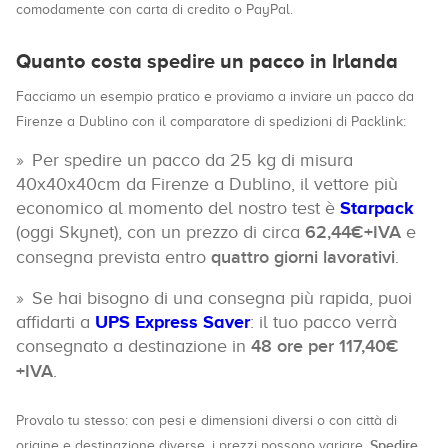
comodamente con carta di credito o PayPal.
Quanto costa spedire un pacco in Irlanda
Facciamo un esempio pratico e proviamo a inviare un pacco da
Firenze a Dublino con il comparatore di spedizioni di Packlink:
Per spedire un pacco da 25 kg di misura
40x40x40cm da Firenze a Dublino, il vettore più
economico al momento del nostro test è
Starpack
(oggi Skynet), con un prezzo di circa
62,44€+IVA
e
consegna prevista entro
quattro giorni lavorativi
.
Se hai bisogno di una consegna più rapida, puoi
affidarti a
UPS Express Saver
: il tuo pacco verrà
consegnato a destinazione in
48 ore per 117,40€
+IVA
.
Provalo tu stesso: con pesi e dimensioni diversi o con città di
Spedire
origine e destinazione diverse, i prezzi possono variare.