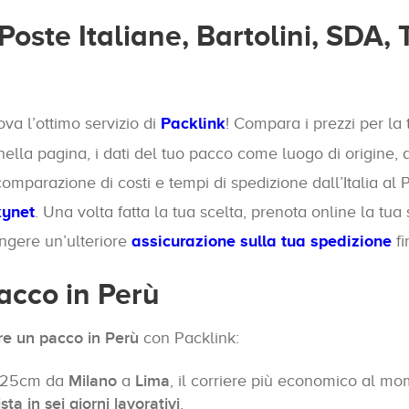
Poste Italiane, Bartolini, SDA
rova l’ottimo servizio di
Packlink
! Compara i prezzi per l
 nella pagina, i dati del tuo pacco come luogo di origine,
la comparazione di costi e tempi di spedizione dall’Italia al
ynet
. Una volta fatta la tua scelta, prenota online la tu
ungere un’ulteriore
assicurazione sulla tua spedizione
fi
acco in Perù
re un pacco in Perù
con Packlink:
5x25cm da
Milano
a
Lima
, il corriere più economico al mo
a in sei giorni lavorativi
.