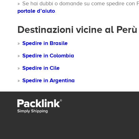
Se hai dubbi o domande su come spedire con Pac
portale d’aiuto
.
Destinazioni vicine al Perù
Spedire in Brasile
Spedire in Colombia
Spedire in Cile
Spedire in Argentina