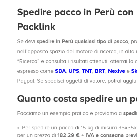
Spedire pacco in Perù con 
Packlink
Se devi
spedire in Perù qualsiasi tipo di pacco
, p
nell’apposito spazio del motore di ricerca, in alto
“Ricerca” e consulta i risultati ottenuti: otterrai 
espresso come
SDA
,
UPS
,
TNT
,
BRT
,
Nexive
e
Sk
Paypal. Se spedisci oggetti di valore, potrai aggi
Quanto costa spedire un p
Facciamo un esempio pratico e proviamo a
spedi
Per spedire un pacco di 15 kg di misura 35x3
per un prezzo di
182.29 € + IVA e consegna previst