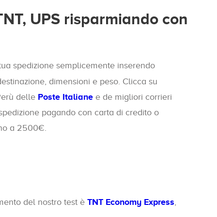
, TNT, UPS risparmiando con
a tua spedizione semplicemente inserendo
 destinazione, dimensioni e peso. Clicca su
 Perù delle
Poste Italiane
e de migliori corrieri
a spedizione pagando con carta di credito o
no a 2500€.
mento del nostro test è
TNT Economy Express
,