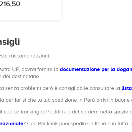
216,50
nsigli
este raccomandazioni:
xtra UE, dovrai fornire la
documentazione per la doga
 del destinatario.
a senza problemi però è consigliabile consultare la
list
a per far sì che la tua spedizione in Perù arrivi in buone 
l codice tracking di Packlink o del corriere nello spazio 
rnazionale
? Con Packlink puoi spedire in Italia o in tutto