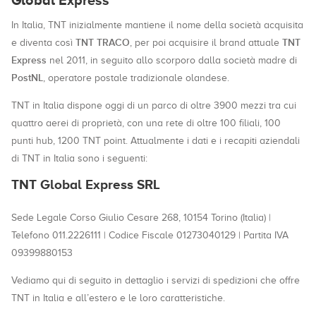
Global Express
In Italia, TNT inizialmente mantiene il nome della società acquisita
TNT TRACO
TNT
e diventa così
, per poi acquisire il brand attuale
Express
nel 2011, in seguito allo scorporo dalla società madre di
PostNL
, operatore postale tradizionale olandese.
TNT in Italia dispone oggi di un parco di oltre 3900 mezzi tra cui
quattro aerei di proprietà, con una rete di oltre 100 filiali, 100
punti hub, 1200 TNT point. Attualmente i dati e i recapiti aziendali
di TNT in Italia sono i seguenti:
TNT Global Express SRL
Sede Legale Corso Giulio Cesare 268, 10154 Torino (Italia) |
Telefono 011.2226111 | Codice Fiscale 01273040129 | Partita IVA
09399880153
Vediamo qui di seguito in dettaglio i servizi di spedizioni che offre
TNT in Italia e all’estero e le loro caratteristiche.