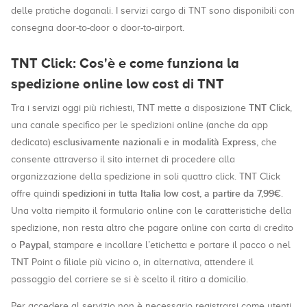
delle pratiche doganali. I servizi cargo di TNT sono disponibili con
consegna door-to-door o door-to-airport.
TNT Click: Cos'è e come funziona la
spedizione online low cost di TNT
TNT Click
Tra i servizi oggi più richiesti, TNT mette a disposizione
,
una canale specifico per le spedizioni online (anche da app
esclusivamente nazionali e in modalità Express
dedicata)
, che
consente attraverso il sito internet di procedere alla
organizzazione della spedizione in soli quattro click. TNT Click
spedizioni in tutta Italia low cost, a partire da 7,99€
offre quindi
.
Una volta riempito il formulario online con le caratteristiche della
spedizione, non resta altro che pagare online con carta di credito
Paypal
o
, stampare e incollare l’etichetta e portare il pacco o nel
TNT Point o filiale più vicino o, in alternativa, attendere il
passaggio del corriere se si è scelto il ritiro a domicilio.
Per accedere al servizio non è necessario registrarsi come utenti,