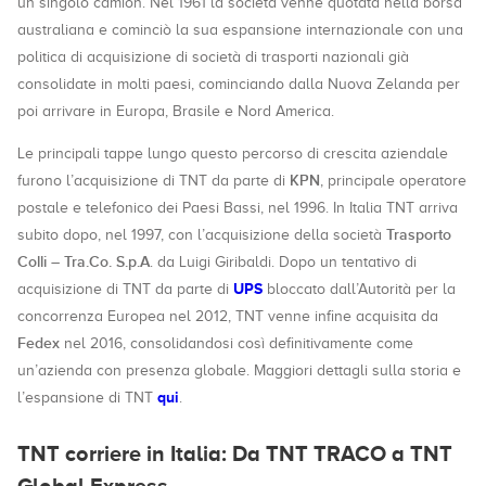
un singolo camion. Nel 1961 la società venne quotata nella borsa
australiana e cominciò la sua espansione internazionale con una
politica di acquisizione di società di trasporti nazionali già
consolidate in molti paesi, cominciando dalla Nuova Zelanda per
poi arrivare in Europa, Brasile e Nord America.
Le principali tappe lungo questo percorso di crescita aziendale
KPN
furono l’acquisizione di TNT da parte di
, principale operatore
postale e telefonico dei Paesi Bassi, nel 1996. In Italia TNT arriva
Trasporto
subito dopo, nel 1997, con l’acquisizione della società
Colli – Tra.Co. S.p.A
. da Luigi Giribaldi. Dopo un tentativo di
UPS
acquisizione di TNT da parte di
bloccato dall’Autorità per la
concorrenza Europea nel 2012, TNT venne infine acquisita da
Fedex
nel 2016, consolidandosi così definitivamente come
un’azienda con presenza globale. Maggiori dettagli sulla storia e
qui
l’espansione di TNT
.
TNT corriere in Italia: Da TNT TRACO a TNT