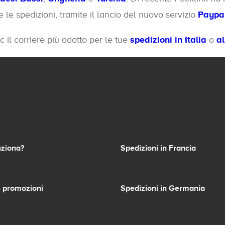
le spedizioni, tramite il lancio del nuovo servizio
Paypal
c il corriere più adatto per le tue
spedizioni in Italia
o
al
ziona?
Spedizioni in Francia
 promozioni
Spedizioni in Germania