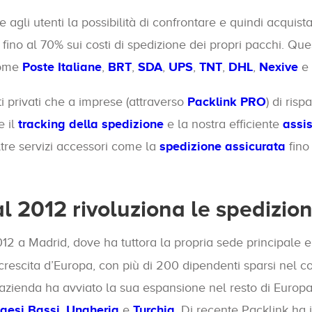
e agli utenti la possibilità di confrontare e quindi acquista
 fino al 70% sui costi di spedizione dei propri pacchi. Que
come
Poste Italiane
,
BRT
,
SDA
,
UPS
,
TNT
,
DHL
,
Nexive
e
i privati che a imprese (attraverso
Packlink PRO
) di ris
e il
tracking della spedizione
e la nostra efficiente
assis
ltre servizi accessori come la
spedizione assicurata
fino
l 2012 rivoluziona le spedizion
12 a Madrid, dove ha tuttora la propria sede principale e
rescita d’Europa, con più di 200 dipendenti sparsi nel co
l’azienda ha avviato la sua espansione nel resto di Europ
aesi Bassi
,
Ungheria
e
Turchia
. Di recente Packlink ha 