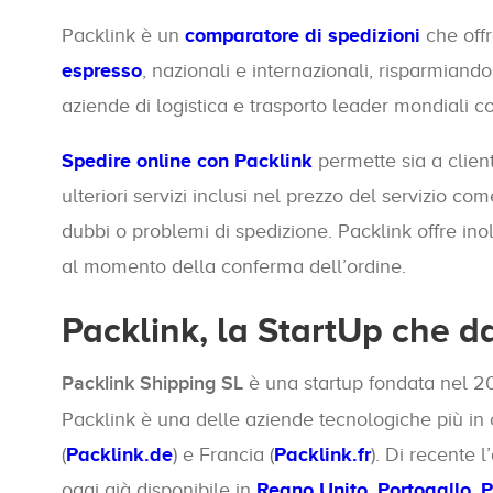
Packlink è un
comparatore di spedizioni
che offr
espresso
, nazionali e internazionali, risparmiando
aziende di logistica e trasporto leader mondiali 
Spedire online con Packlink
permette sia a client
ulteriori servizi inclusi nel prezzo del servizio com
dubbi o problemi di spedizione. Packlink offre ino
al momento della conferma dell’ordine.
Packlink, la StartUp che da
Packlink Shipping SL
è una startup fondata nel 20
Packlink è una delle aziende tecnologiche più in c
(
Packlink.de
) e Francia (
Packlink.fr
). Di recente 
oggi già disponibile in
Regno Unito
,
Portogallo
,
P