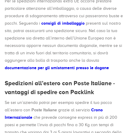
Per le spedizioni internazionali extra UE occorre prestare
particolare attenzione all’imballaggio, a causa delle diverse
procedure di sdoganamento attraverso cui passeranno buste e
consigli di imballaggio
pacchi. Seguendo i
presenti sul nostro
sito, potrai assicurarti una spedizione sicura. Nel caso la tua
spedizione sia diretta all’interno dell’Unione Europea non è
necessario apporre nessun documento doganale, mentre se si
tratta di un invio fuori dal territorio comunitario, si dovrà
aggiungere alla bolla di trasporto anche la dovuta
documentazione per gli smistamenti presso le dogane
Spedizioni all’estero con Poste Italiane -
vantaggi di spedire con Packlink
Se sei un’azienda potrai per esempio spedire il tuo pacco
Poste Italiane
Crono
all’estero con
grazie al servizio
Internazionale
che prevede consegne express in più di 200
paesi e permette l’invio di pacchi fino a 30 Kg con tempi di
transito che variano dai 3 ai 5 giorni lavorativi a seconda della