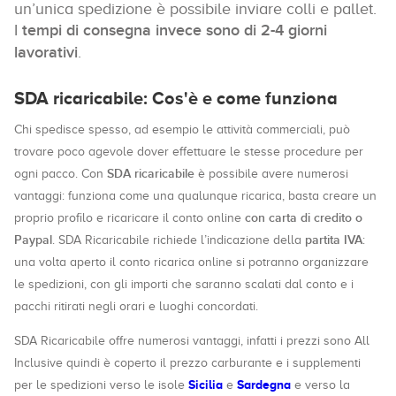
un’unica spedizione è possibile inviare colli e pallet.
I
tempi di consegna invece sono di 2-4 giorni
lavorativi
.
SDA ricaricabile: Cos'è e come funziona
Chi spedisce spesso, ad esempio le attività commerciali, può
trovare poco agevole dover effettuare le stesse procedure per
SDA ricaricabile
ogni pacco. Con
è possibile avere numerosi
vantaggi: funziona come una qualunque ricarica, basta creare un
con carta di credito o
proprio profilo e ricaricare il conto online
Paypal
partita IVA
. SDA Ricaricabile richiede l’indicazione della
:
una volta aperto il conto ricarica online si potranno organizzare
le spedizioni, con gli importi che saranno scalati dal conto e i
pacchi ritirati negli orari e luoghi concordati.
SDA Ricaricabile offre numerosi vantaggi, infatti i prezzi sono All
Inclusive quindi è coperto il prezzo carburante e i supplementi
Sicilia
Sardegna
per le spedizioni verso le isole
e
e verso la