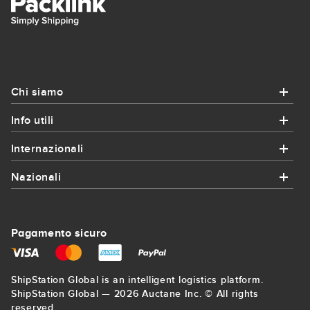
Chi siamo
Info utili
Chi siamo
Internazionali
Info utili
Chi siamo
Nazionali
Internazionali
Come funziona?
Contatto
Nazionali
Spedizioni in Francia
Coupon e promozioni
Pagamento sicuro
Iscrizione
Corrieri Bologna
Spedizioni in Germania
Spedizioni per imprese
Mappa del sito
ShipStation Global is an intelligent logistics platform.
Corrieri Firenze
Spedizioni in Inghilterra
ShipStation Global — 2026 Auctane Inc. © All rights
Calcola il peso volumetrico
Blog
reserved.