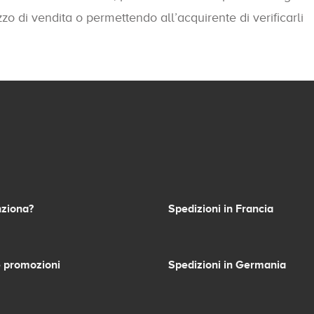
zo di vendita o permettendo all’acquirente di verificarli
ziona?
Spedizioni in Francia
 promozioni
Spedizioni in Germania