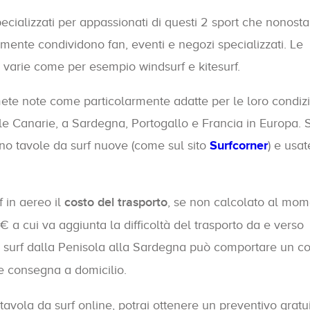
ecializzati per appassionati di questi 2 sport che nonost
ente condividono fan, eventi e negozi specializzati. Le
o varie come per esempio windsurf e kitesurf.
 mete note come particolarmente adatte per le loro condiz
isole Canarie, a Sardegna, Portogallo e Francia in Europa.
no tavole da surf nuove (come sul sito
Surfcorner
) e usate
 in aereo il
costo del trasporto
, se non calcolato al mo
€ a cui va aggiunta la difficoltà del trasporto da e verso
a surf dalla Penisola alla Sardegna può comportare un co
e consegna a domicilio.
 tavola da surf online, potrai ottenere un preventivo gratu