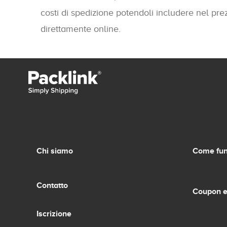
costi di spedizione potendoli includere nel prez
direttamente online.
Chi siamo
Come fun
Contatto
Coupon e
Iscrizione