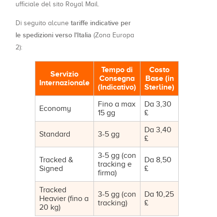
ufficiale del sito Royal Mail.
tariffe indicative per
Di seguito alcune
le spedizioni verso l'Italia
(Zona Europa
2):
Tempo di
Costo
Servizio
Consegna
Base (in
Internazionale
(Indicativo)
Sterline)
Fino a max
Da 3,30
Economy
15 gg
£
Da 3,40
Standard
3-5 gg
£
3-5 gg (con
Tracked &
Da 8,50
tracking e
Signed
£
firma)
Tracked
3-5 gg (con
Da 10,25
Heavier (fino a
tracking)
£
20 kg)