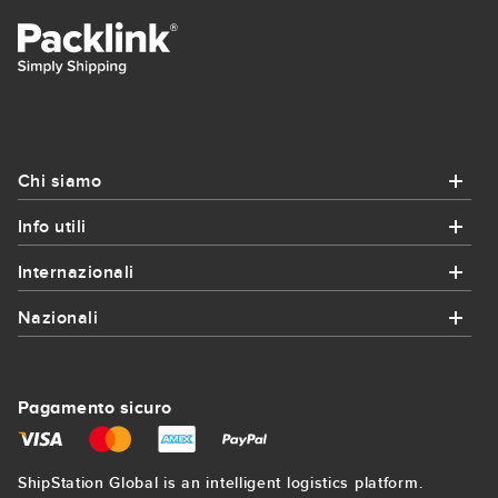
Chi siamo
Info utili
Chi siamo
Internazionali
Info utili
Chi siamo
Nazionali
Internazionali
Come funziona?
Contatto
Nazionali
Spedizioni in Francia
Coupon e promozioni
Pagamento sicuro
Iscrizione
Corrieri Bologna
Spedizioni in Germania
Spedizioni per imprese
Mappa del sito
ShipStation Global is an intelligent logistics platform.
Corrieri Firenze