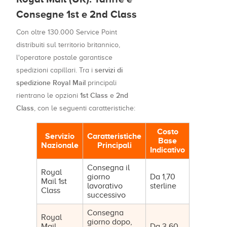
Consegne 1st e 2nd Class
Con oltre 130.000 Service Point
distribuiti sul territorio britannico,
l'operatore postale garantisce
servizi di
spedizioni capillari. Tra i
spedizione Royal Mail
principali
1st Class
2nd
rientrano le opzioni
e
Class
, con le seguenti caratteristiche:
Costo
Servizio
Caratteristiche
Base
Nazionale
Principali
Indicativo
Consegna il
Royal
giorno
Da 1,70
Mail 1st
lavorativo
sterline
Class
successivo
Consegna
Royal
giorno dopo,
Mail
Da 3,60