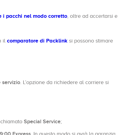
e i pacchi nel modo corretto
, oltre ad accertarsi e
 il
comparatore di Packlink
si possono stimare
 servizio
. L’opzione da richiedere al corriere si
io chiamato
Special Service
;
9:00 Express
. In questo modo si avrà la garanzia