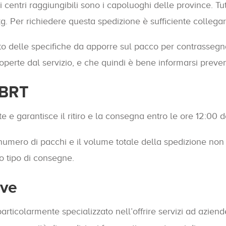
 e i centri raggiungibili sono i capoluoghi delle province. Tu
 Per richiedere questa spedizione è sufficiente collegarsi
nito delle specifiche da apporre sul pacco per contrasse
 coperte dal servizio, e che quindi è bene informarsi prev
 BRT
e e garantisce il ritiro e la consegna entro le ore 12:00 d
numero di pacchi e il volume totale della spedizione non inf
o tipo di consegne.
ive
particolarmente specializzato nell’offrire servizi ad azien