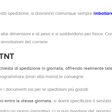
questa spedizione, si dovranno comunque sempre
imballar
e alle dimensioni e al peso e si suddividono per fasce. Con
annotazioni del corriere.
 TNT
ichiesta di spedizione in giornata, offrendo realmente tale
programmare (orari alla mano) le consegne.
 i documenti sia per le spedizioni più grandi:
ivi entro la stessa giornata
, si dovrà specificare il serviz
 entro un giorno lavorativo, ci si può avvalere del servizio