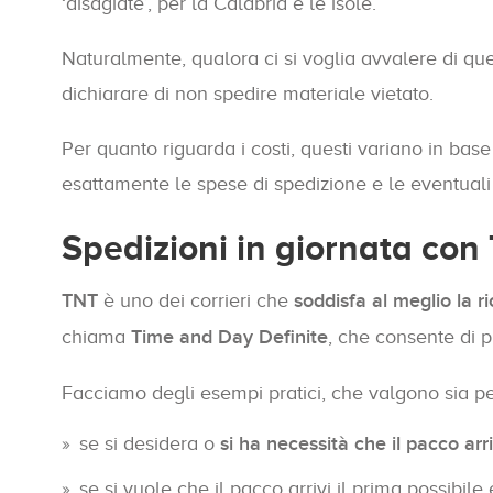
‘disagiate’, per la Calabria e le isole.
Naturalmente, qualora ci si voglia avvalere di 
dichiarare di non spedire materiale vietato.
Per quanto riguarda i costi, questi variano in bas
esattamente le spese di spedizione e le eventuali 
Spedizioni in giornata con
TNT
è uno dei corrieri che
soddisfa al meglio la r
chiama
Time and Day Definite
, che consente di 
Facciamo degli esempi pratici, che valgono sia per
se si desidera o
si ha necessità che il pacco arr
se si vuole che il pacco arrivi il prima possibile