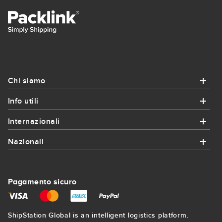
Chi siamo
Info utili
Chi siamo
Internazionali
Info utili
Chi siamo
Nazionali
Internazionali
Come funziona?
Contatto
Nazionali
Spedizioni in Francia
Coupon e promozioni
Pagamento sicuro
Iscrizione
Corrieri Bologna
Spedizioni in Germania
Spedizioni per imprese
Mappa del sito
ShipStation Global is an intelligent logistics platform.
Corrieri Firenze