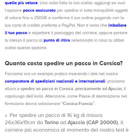
quella più veloce
. Una volta fatta la tua scelta, aggiungi se vuoi
pacco assicurato
l’opzione
per spedire in tutta tranquillità oggetti
di valore fino a 2500€ e conferma il tuo ordine pagando con la
imballare
tua carta di credito preferita o PayPal. Non ti resta che
il tuo pacco
e aspettare il passaggio del corriere, oppure portare
punto di ritiro
tu stesso il pacco al
selezionato in caso tu abbia
scelto questa opzione.
Quanto costa spedire un pacco in Corsica?
Facciamo ora un esempio pratico inserendo i dati nel nostro
comparatore di spedizioni nazionali e internazionali
: proviamo
spedire un pacco in Corsica, precisamente ad Ajaccio
allora a
, il
capoluogo dell’isola. Attenzione, come Paese di destinazione nel
“Corsica-Francia”
formulario dovrai selezionare
.
Per spedire un pacco di 16 kg di misura
26x36x19cm da
Torino
ad
Ajaccio (CAP 20000)
, il
corriere più economico al momento del nostro test è