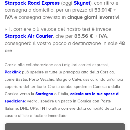
Starpack Road Express
(oggi
Skynet
), con ritiro e
consegna a domicilio, per un prezzo di
53.91 € +
IVA
e consegna prevista in
cinque giorni lavorativi
.
Il corriere più veloce del nostro test è invece
Starpack Air Courier
, che per
85.56 € + IVA
,
consegnerà il vostro pacco a destinazione in sole
48
ore
.
Grazie alla collaborazione con i migliori corrieri espressi,
Packlink
può spedire in tutte le principali città della Corsica,
Bastia, Porto Vecchio, Borgo
Calvi
come
o
, assicurando un’ampia
spedire in Corsica o dalla
copertura del territorio. Che tu debba
Corsica verso la
Sardegna
o l’Italia
calcola ora le tue spese di
,
spedizione
spedire un pacco in Corsica con Poste
: vedrai,
Italiane, DHL, UPS, TNT o altro corriere
dalla comodità della tua
casa o ufficio è facile e immediato!