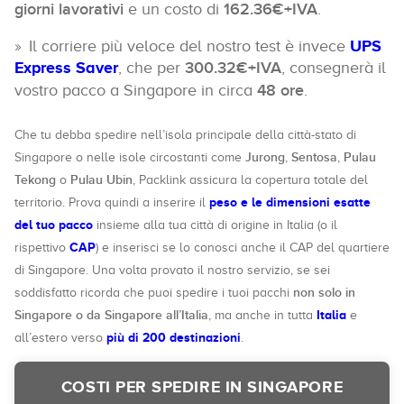
giorni lavorativi
e un costo di
162.36€+IVA
.
Il corriere più veloce del nostro test è invece
UPS
Express Saver
, che per
300.32€+IVA
, consegnerà il
vostro pacco a Singapore in circa
48 ore
.
Che tu debba spedire nell’isola principale della città-stato di
Jurong
Sentosa
Pulau
Singapore o nelle isole circostanti come
,
,
Tekong
Pulau Ubin
o
, Packlink assicura la copertura totale del
peso e le dimensioni esatte
territorio. Prova quindi a inserire il
del tuo pacco
insieme alla tua città di origine in Italia (o il
CAP
rispettivo
) e inserisci se lo conosci anche il CAP del quartiere
di Singapore. Una volta provato il nostro servizio, se sei
non solo in
soddisfatto ricorda che puoi spedire i tuoi pacchi
Singapore o da Singapore all’Italia
Italia
, ma anche in tutta
e
più di 200 destinazioni
all’estero verso
.
COSTI PER SPEDIRE IN SINGAPORE