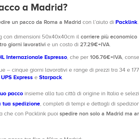
acco a Madrid?
edire un pacco da Roma a Madrid
con l’aiuto di
Packlink
.
kg con dimensioni 50x40x40cm il
corriere più economico
ro giorni lavorativi
e un costo di
27.29€+IVA
.
L Internazionale Espresso
, che per
106.76€+IVA
, cons
e – cinque giorni lavorativi e range di prezzi tra 34 e 
e
UPS Express
e
Starpack
.
tuo pacco
insieme alla tua città di origine in Italia e se
a tua spedizione
, completi di tempi e dettagli di spedizio
orda che con Packlink puoi
spedire non solo a Madrid ma a