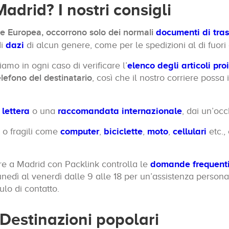
drid? I nostri consigli
ne Europea, occorrono solo dei normali
documenti di tra
di
dazi
di alcun genere, come per le spedizioni al di fuori 
iamo in ogni caso di verificare l’
elenco degli articoli proi
lefono del destinatario
, così che il nostro corriere possa
a
lettera
o una
raccomandata internazionale
, dai un’occh
 o fragili come
computer
,
biciclette
,
moto
,
cellulari
etc., 
re a Madrid con Packlink controlla le
domande frequenti 
nedì al venerdì dalle 9 alle 18 per un’assistenza personal
ulo di contatto.
 Destinazioni popolari