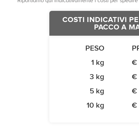
Riportiamo qui indicativamente i costi per spedire
COSTI INDICATIVI P
PACCO A M
PESO
P
1 kg
€ 
3 kg
€ 
5 kg
€ 
10 kg
€