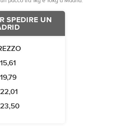
 un pacco tra 1kg e 10kg a Madrid:
ER SPEDIRE UN
ADRID
REZZO
15,61
19,79
22,01
 23,50