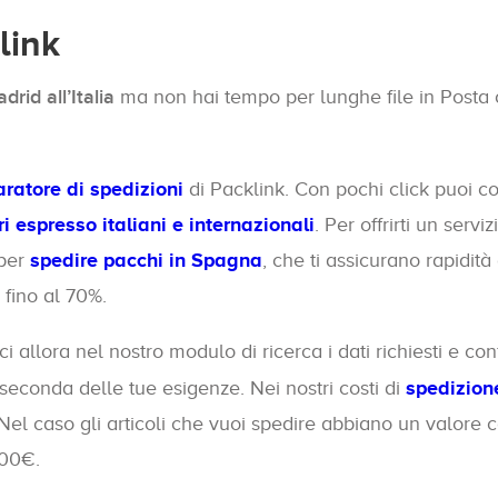
link
rid all’Italia
ma non hai tempo per lunghe file in Posta o p
ratore di spedizioni
di Packlink. Con pochi click puoi co
ri espresso italiani e internazionali
. Per offrirti un ser
 per
spedire pacchi in Spagna
, che ti assicurano rapidità 
 fino al 70%.
ci allora nel nostro modulo di ricerca i dati richiesti e co
 seconda delle tue esigenze. Nei nostri costi di
spedizion
 Nel caso gli articoli che vuoi spedire abbiano un valore
500€.